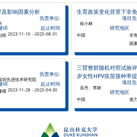
好及影响因素分析
生育政策变化背景下非
负责单位:
项目负
学
徐小林
键词
起止时间
研究地区
2023-11-10 --
2025-08-31
划疫
中国
非
因
三臂整群随机对照试验评估
负责单位:
岁女性HPV疫苗接种率
深圳先进技术研究院
项目负
键词
起止时间
吴丹、李静
2023-11-28 --
2025-04-30
建模
研究地区
中国
接力