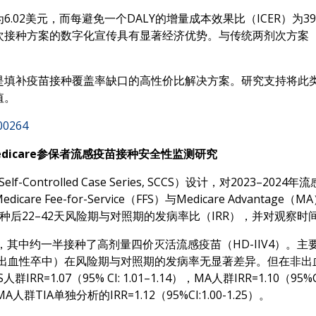
.02美元，而每避免一个DALY的增量成本效果比（ICER）为3
次接种方案的数字化宣传具有显著经济优势。与传统两剂次方案（约1
是填补疫苗接种覆盖率缺口的高性价比解决方案。研究支持将此
值。
500264
Medicare参保者流感疫苗接种安全性监测研究
Controlled Case Series, SCCS）设计，对2023–20
e Fee-for-Service（FFS）与Medicare Advant
种后22–42天风险期与对照期的发病率比（IRR），并对观察
，其中约一半接种了高剂量四价灭活流感疫苗（HD-IIV4）。
出血性卒中）在风险期与对照期的发病率无显著差异。但在非出血性卒
RR=1.07（95% CI: 1.01–1.14），MA人群IRR=1.10（9
MA人群TIA单独分析的IRR=1.12（95%CI:1.00-1.25）。