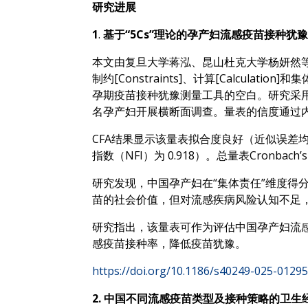
研究进展
1
.
基于“5Cs”理论的孕产妇流感疫苗接种犹
本文由复旦大学蒋泓、昆山杜克大学杨妍然等发表于 BM
制约[Constraints]、计算[Calculati
孕期疫苗接种犹豫测量工具的空白。研究采用多
名孕产妇开展横断面调查。量表的信度通过内部
CFA结果显示该量表拟合度良好（近似误差均方根（RM
指数（NFI）为 0.918）。总量表Cronbach
研究发现，中国孕产妇在“集体责任”维度得分最高（
苗的社会价值，但对流感疾病风险认知不足
研究指出，该量表可作为评估中国孕产妇流
感疫苗接种率，降低疫苗犹豫。
https://doi.org/10.1186/s40249-025-01295
2. 中国不同流感疫苗类型及接种策略的卫