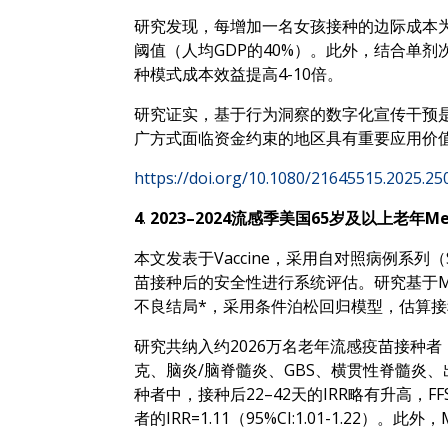
研究发现，每增加一名女孩接种的边际成本为6
阈值（人均GDP的40%）。此外，结合单剂
种模式成本效益提高4-10倍。
研究证实，基于行为洞察的数字化宣传干预
广方式面临资金约束的地区具有重要应用价
https://doi.org/10.1080/21645515.2025.2
4
.
2023–2024流感季美国65岁及以上老年
本文发表于Vaccine，采用自对照病例系列（Self-
苗接种后的安全性进行系统评估。研究基于Medicar
不良结局*，采用条件泊松回归模型，估算接
研究共纳入约2026万名老年流感疫苗接种者
克、脑炎/脑脊髓炎、GBS、横贯性脊髓炎、
种者中，接种后22–42天的IRR略有升高，FFS人群I
者的IRR=1.11（95%CI:1.01-1.22）。此外，