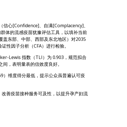
onfidence]、自满[Complacency]、
证适用于中国孕产妇群体的流感疫苗犹豫评估工具，以填补当前
覆盖东部、中部、西部及东北地区）对2035
验证性因子分析（CFA）进行检验。
-Lewis 指数（TLI）为 0.903，规范拟合
–0.958之间，表明量表的信效度良好。
7±0.69）维度得分最低，提示公众虽普遍认可疫
、改善疫苗接种服务可及性，以提升孕产妇流