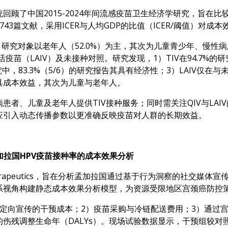
系统回顾了中国2015-2024年间流感疫苗卫生经济学研究，旨
43篇文献，采用ICER与人均GDP的比值（ICER/阈值）对成
，研究对象以老年人（52.0%）为主，其次为儿童青少年、慢性
活疫苗（LAIV）及未接种对照。研究发现，1）TIV在94.7%的
究中，83.3%（5/6）的研究报告其具有经济性；3）LAIV仅在
具成本效益，其次为儿童与老年人。
患者、儿童及老年人提供TIV接种服务；同时需关注QIV与LA
应引入动态传播参数以更准确反映疫苗对人群的长期效益。
拉国HPV疫苗接种率的成本效果分析
unotherapeutics，旨在分析孟加拉国通过基于行为洞察的社交媒
系视角构建静态成本效果分析模型，为资源受限地区宫颈癌防控
定向宣传的干预成本；2）疫苗采购与冷链配送费用；3）通过
调整生命年（DALYs）。现场试验数据显示，干预组较对照组疫苗