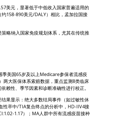
9.57美元，显著低于中低收入国家普遍适用的
58-890美元/DALY）相比，孟加拉国接
类策略纳入国家免疫规划体系，尤其在传统推
24年流感季美国65岁及以上Medicare参保者流感疫
age（MA）两大医保体系索赔数据，重点监测8类临床
时间依赖性、季节因素和诊断准确性进行校正。
主要结果显示：绝大多数结局事件（如过敏性休
中/TIA复合终点的分析中，HD-IIV4接
5%CI:1.02-1.17）；MA人群中所有流感疫苗接种