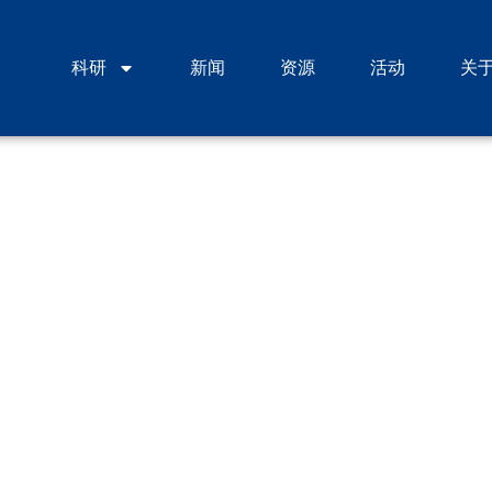
科研
新闻
资源
活动
关
VaxLab周报第69期