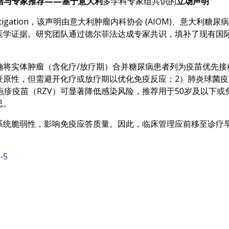
依据与专家推荐——基于意大利
多学科专家组共识的
立场声明
gy Investigation，该声明由意大利肿瘤内科协会 (AIOM)、意
医学证据。研究团队通过德尔菲法达成专家共识，填补了现有国
确将实体肿瘤（含化疗/放疗期）合并糖尿病患者列为疫苗优先接
性，但需避开化疗或放疗期以优化免疫反应；2）肺炎球菌疫苗推荐
状疱疹疫苗（RZV）可显著降低感染风险，推荐用于50岁及以下
忌。
系统脆弱性，影响免疫应答质量。因此，临床管理应前移至诊疗
-5