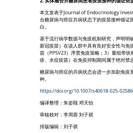
2. 实体瘤合并糖尿病患者疫苗接种的循证
本文发表于Journal of Endocrinolo
合糖尿病与癌症共病状态下的疫苗接种循证
白。
基于流行病学数据与免疫机制研究，声明明
新冠疫苗）在该人群中具有良好安全性与免疫原
苗（PPSV23）序贯免疫策略；3）重组带
疹、水痘疫苗）在免疫抑制期间属于绝对禁
糖尿病与癌症的共病状态会进一步加剧免疫
种。
https://doi.org/10.1007/s40618-025-02586
编译整理：朱姿颐 邓天怡
审核校对：李周蓉 刘子祺
排版编辑：刘子祺