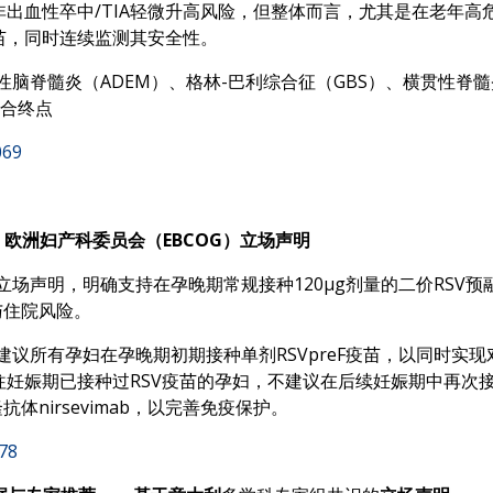
出血性卒中/TIA轻微升高风险，但整体而言，尤其是在老年高
苗，同时连续监测其安全性。
散性脑脊髓炎（ADEM）、格林-巴利综合征（GBS）、横贯性
复合终点
069
：欧洲妇产科委员会（EBCOG）立场声明
场声明，明确支持在孕晚期常规接种120μg剂量的二价RSV预融
与住院风险。
建议所有孕妇在孕晚期初期接种单剂RSVpreF疫苗，以同时
妊娠期已接种过RSV疫苗的孕妇，不建议在后续妊娠期中再次接
体nirsevimab，以完善免疫保护。
978