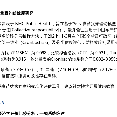
豫量表的信效度研究
C Public Health，旨在基于“5Cs”疫苗犹豫理论模型（信心[C
on]和集体责任[Collective responsibility]）开发并验
阶段分层抽样方法，于2024年1-3月在全国9个省级行政区（
一致性（Cronbach’s α）及分半信度评估，结构效度则采用
SEA）为 0.098，比较拟合指数（CFI）为 0.921，Tucker
’s α系数为0.915，各分量表的Cronbach’s α系数介于0.802
2.73±0.63），而“自满”（2.16±0.69）和“制约”（2.1
，疫苗接种服务可及性存在障碍。
感疫苗犹豫程度的标准化评估工具，建议针对性地开展健康教育
-8
生经济学评价比较分析：一项系统综述