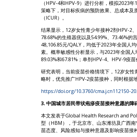
（HPV-4和HPV-9）进行分析，模拟202
策略下，对目标疾病的预防效果、总成本及质
（ICUR）。
结果显示，12岁女性青少年接种2剂HPV-2、HP
78.68%的生殖器疣以及54.99%、73.46%的宫
48,106.85元/QALY，均低于202
素。概率敏感性分析显示，与2023年全国人均
89.03%和67.81%；单剂HPV-4、HPV-
研究表明，当前疫苗价格情境下，12岁女性青少
略时，优先推广HPV‑2疫苗接种，同时根
https://doi.org/10.3760/cma.j.cn112150-
3. 中国城市居民带状疱疹疫苗接种意愿的
本文发表于Global Health Resea
型（HBM），于北京市、山东潍坊及广西南
苗态度、风险感知与接种意愿及影响疫苗接