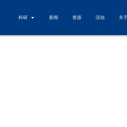
科研
新闻
资源
活动
关
VaxLab周报第68期