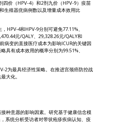
剂四价（HPV-4）和2剂九价（HPV-9）疫苗
癌和生殖器疣病例数以及增量成本效用比
HPV‑4和HPV‑9分别可避免77.11%、
.44元/QALY、29,328.26元/QALY和
别癌前病变的直接医疗成本为影响ICUR的关键因
策略具有成本效用的概率分别为99.51%、
。
HPV‑2为最具经济性策略。在推进宫颈癌防控战
益最大化。
带状疱疹疫苗接种意愿的影响因素。研究基于健康信念模
居民，系统分析受访者对带状疱疹疾病认知、疫