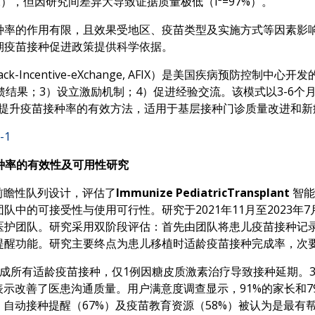
-2.42），但因研究间差异大导致证据质量极低（I²=97%）。
种率的作用有限，且效果受地区、疫苗类型及实施方式等因素影
期疫苗接种促进政策提供科学依据。
dback-Incentive-eXchange, AFIX）是美国疾病预防
馈结果；3）设立激励机制；4）促进经验交流。该模式以3-6
为提升疫苗接种率的有效方法，适用于基层接种门诊质量改进和新
-1
接种率的有效性及可用性研究
前瞻性队列设计，评估了
Immunize PediatricTransplant
智能
中的可接受性与使用可行性。研究于2021年11月至2023年
医护团队。研究采用双阶段评估：首先由团队将患儿疫苗接种记
提醒功能。研究主要终点为患儿移植时适龄疫苗接种完成率，次
时完成所有适龄疫苗接种，仅1例因糖皮质激素治疗导致接种延期。
表示改善了医患沟通质量。用户满意度调查显示，91%的家长和
、自动接种提醒（67%）及疫苗教育资源（58%）被认为是最有