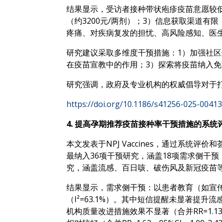
结果显示，受访者接种带状疱疹疫苗意愿较低
（约3200元/两剂）；3）信息获取渠道
疼痛、对疾病复发的担忧、高风险感知、医
研究建议采取多维度干预措施：1）加强社区
在疫苗宣教中的作用；3）探索将疫苗纳入
研究强调，政府及专业机构的权威倡导对于
https://doi.org/10.1186/s41256-025-00413
4. 提高孕期推荐疫苗接种率干预措施的系统
本文发表于NPJ Vaccines，通过系统
最纳入36项干预研究，涵盖18项需求侧干
究，涵盖流感、百日咳、破伤风及新冠疫苗等
结果显示，需求侧干预：以患者教育（如宣传册、
（I²=63.1%）。其中短信提醒未显著提升流感疫
机构质量改进措施效果不显著（合并RR=1.13