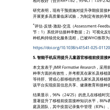
相对较好（合并RR=1.62，95%CI：1.09
研究表明，现有干预措施对提升孕期疫苗接
开展更多高质量临床试验，为制定有效的孕
*
评估-反馈-激励-交流（Assessment-Fee
节：1）系统评估接种率数据；2）可视化反
种机构持续优化服务流程，已被WHO推荐
https://doi.org/10.1038/s41541-025-01120
5. 智能手机应用提升儿童器官移植前疫苗
本文发表于
JMIR Formative Research
，采用
种率方面的有效性，并考察其在家长及移植团队
等待肝、肾或心脏移植的患儿家长及其移植
该平台实现疫苗信息共享、健康教育和接种
结果显示，96%（24/25）的患儿在移植
显著提升了移植前疫苗接种知识水平，86%
庭及团队，其中疫苗记录集中管理（83%）