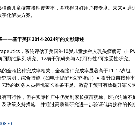
移植前儿童疫苗接种覆盖率，并获得良好用户接受度。未来可通
数字化解决方案。
——基于美国2014-2024年的文献综述
unotherapeutics，系统评估了美国9-10岁儿童接种人乳头瘤
盖11项回顾性队列研究、12项干预研究与7项可行性/可接受性研究。
高的全程接种完成率相关，全程接种完成率显著高于11-12岁组。
%。干预研究表明，综合措施（如电子提醒+医护培训）可提升疫苗接种
，73%的医务人员担忧家长准备不足。教育干预可有效提升家长
面具有可行性，但在实际推广中仍受到家长疫苗犹豫、医护沟通不
训及政策支持措施，并通过高质量研究进一步验证低龄接种的长
480870