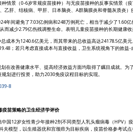
种情景（0-6岁常规疫苗接种）与无疫苗接种的反事实情景（
咳、乙肝、结核病、甲肝、日本脑炎、A群脑膜炎和脊髓灰质炎）
024年间避免了7.03亿例病和248万例死亡，相当于减少了1.
死，从而减少2.79亿伤残调整生命。表明儿童疫苗接种的长期健
接种总成本为1240.6亿美元，而其带来的总收益高达24178.5
9.48；若只考虑直接成本与直接收益，卫生系统视角下的效益-
大免疫规划在改善健康水平、提高经济效益方面均取得了瞩目成就。
规划进行投资，助力2030免疫议程目标的实现。
039-8
毒疫苗策略的卫生经济学评价
中国12岁女性青少年接种2剂不同类型人乳头瘤病毒（HPV）
科夫模型，以生殖器疣和宫颈癌为目标疾病，疫苗价格参考试点省份