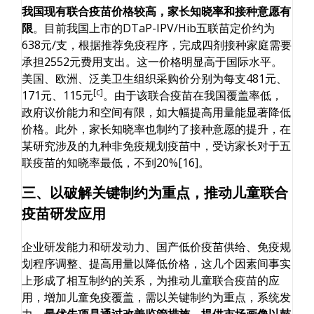
我国现有联合疫苗价格较高，家长知晓率和接种意愿有
限
。目前我国上市的DTaP-IPV/Hib五联苗定价约为
638元/支，根据推荐免疫程序，完成四剂接种家庭需要
承担2552元费用支出。这一价格明显高于国际水平。
美国、欧洲、泛美卫生组织采购价分别为每支481元、
[c]
171元、115元
。由于该联合疫苗在我国覆盖率低，
政府议价能力和空间有限，如大幅提高用量能显著降低
价格。此外，家长知晓率也制约了接种意愿的提升，在
某研究涉及的九种非免疫规划疫苗中，受访家长对于五
联疫苗的知晓率最低，不到20%[16]。
三、以破解关键制约为重点，推动儿童联合
疫苗研发应用
企业研发能力和研发动力、国产低价疫苗供给、免疫规
划程序调整、提高用量以降低价格，这几个因素间事实
上形成了相互制约的关系，为推动儿童联合疫苗的应
用，增加儿童免疫覆盖，需以关键制约为重点，系统发