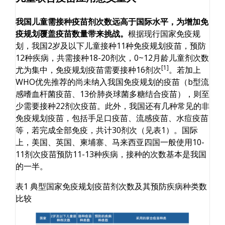
我国儿童需接种疫苗剂次数远高于国际水平
，
为增加免
疫规划覆盖疫苗数量带来挑战。
根据现行国家免疫规
划，我国2岁及以下儿童接种11种免疫规划疫苗，预防
12种疾病，共需接种18-20剂次，0~12月龄儿童剂次数
[1]
尤为集中，免疫规划疫苗需要接种16剂次
。若加上
WHO优先推荐的尚未纳入我国免疫规划的疫苗（b型流
感嗜血杆菌疫苗、13价肺炎球菌多糖结合疫苗），则至
少需要接种22剂次疫苗。此外，我国还有几种常见的非
免疫规划疫苗，包括手足口疫苗、流感疫苗、水痘疫苗
等，若完成全部免疫，共计30剂次（见表1）。国际
上，美国、英国、柬埔寨、马来西亚四国一般使用10-
11剂次疫苗预防11-13种疾病，接种的次数基本是我国
的一半。
表1 典型国家免疫规划疫苗剂次数及其预防疾病种类数
比较