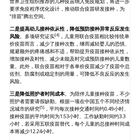
世界卫生组织推荐的几种疫苗纳入免疫规划，将进一步
要求免疫程序优化设计，推动联合疫苗研发接种，为
“排苗”腾出空间。
二是提高幼儿接种依从性，降低预防接种异常反应发生
[4]
风险
。多项研究证实
，儿童用联合疫苗相比较传统单
价疫苗而言，减少了接种次数，继而减轻婴儿的恐惧、
规避额外的疼痛感和不适，帮助提升疫苗接种依从性，
增加接种及时性、减少未能及时完成预防接种的儿童数
量。此外，联合疫苗相对于各单价疫苗减少了疫苗中总
佐剂、防腐剂或稳定剂的用量，可降低不良反应的发生
风险。
三是降低照护者时间成本
。为陪伴儿童接种疫苗，不少
照护者需要请假缺勤。根据一项在中国五个不同经济情
[5]
况城市的研究
，平均每次接种交通时间约0.49小时、
接种疫苗的平均时间为1.53小时、工作缺勤时间约3.3
小时，若采用五联疫苗替代，每个儿童的总接种时间成
本将减少12.24小时。