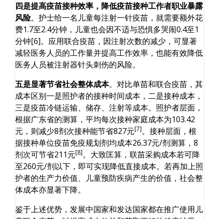
四是提高疫苗接种效率，降低疫苗接种工作者职业暴露
风险
。护士给一名儿童每注射一针疫苗，就需要额外花
费1.7至2.4分钟，儿童也会因不适与恐惧多哭闹0.4至1
分钟[6]。应用联合疫苗，因注射次数的减少，可显著
减轻医务人员的工作量并提高工作效率，也能有效降低
医务人员被注射器针头刺伤的风险。
五是显著节省社会整体成本
。对比单苗和联合疫苗，其
成本区别一是照护者的接种时间成本，二是接种成本，
三是疫苗冷链运输、储存、注射等成本。照护者层面，
根据广东省的测算，平均每次接种家庭成本为103.42
[7]
元，则减少8剂次接种能节省827元
。接种层面，根
据接种单位疫苗免疫规划剂均成本26.37元/剂测算，8
[8]
剂次可节省211元
。大致匡算，联苗采购成本若可降
至260元/剂以下，即可实现降低直接成本。若再加上照
护者的生产力价值、儿童预防疾病产生的价值，社会整
体成本亦显著下降。
鉴于上述优势，发展中国家和发达国家都在推广使用儿