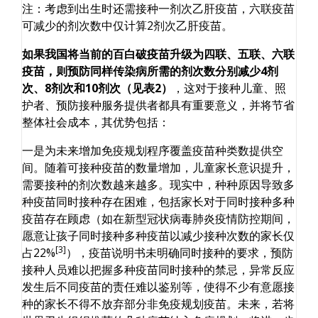
注：考虑到出生时还需接种一剂次乙肝疫苗，六联疫苗
可减少的剂次数中仅计算2剂次乙肝疫苗。
如果我国将当前的百白破疫苗升级为四联、五联、六联
疫苗，则预防同样传染病所需的剂次数分别减少4剂
次、8剂次和10剂次（见表2）
，这对于接种儿童、照
护者、预防接种服务提供者都具有重要意义，并将节省
整体社会成本，其优势包括：
一是为未来增加免疫规划程序覆盖疫苗种类数提供空
间。随着可接种疫苗的数量增加，儿童家长意识提升，
需要接种的剂次数越来越多。现实中，种种原因导致多
种疫苗同时接种存在困难，包括家长对于同时接种多种
疫苗存在顾虑（如在新型冠状病毒肺炎疫情防控期间，
愿意让孩子同时接种多种疫苗以减少接种次数的家长仅
[3]
占22%
），疫苗说明书未明确同时接种的要求，预防
接种人员难以把握多种疫苗同时接种的禁忌，异常反应
发生后不同疫苗的责任难以鉴别等，使得不少有意愿接
种的家长不得不放弃部分非免疫规划疫苗。未来，若将