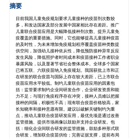
摘要
目前我国儿童免疫规划要求儿童接种的疫苗剂次数较
多，和发达国家及部分发展中国家相比存在差距。推广
儿童联合疫苗应用是大幅降低接种剂次数、提升儿童免
疫覆盖的重要措施。同时，它也能够提高儿童接种疫苗
的及时性，为未来增加免疫规划程序覆盖疫苗种类数提
供空间，加强幼儿接种依从性，降低预防接种异常反应
发生风险，降低照护者时间成本和疫苗接种工作者职业
暴露风险，以及显著节省社会整体成本。全球多个国家
已将五联、六联疫苗纳入免疫规划。我国获批上市和正
在研发的联合疫苗与国际上存在较大差距，已上市联合
疫苗应用水平较低。制约儿童联合疫苗应用的因素包
括：监管要求制约企业间研发合作，企业研发资质和能
力不足；与现行免疫程序存在冲突，接种人员难以把握
接种的间隔，积极性不高；现有联合疫苗价格较高，家
长知晓率和接种意愿有限。建议以破解关键制约为重
点，推动儿童联合疫苗研发应用，最优先项是通过改善
监管措施、提供市场画像以鼓励并支持企业研发。包
括：细化企业间联合研发的监管措施，鼓励多种形式联
合研发，增加联合疫苗供给；完善证据支撑，提前布局