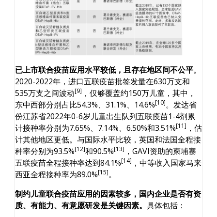
已上市联合疫苗应用水平较低，且存在地区间不公平
。
2020-2022年，进口五联疫苗批签发量在630万支和
[9]
535万支之间波动
，仅够覆盖约150万儿童，其中，
[10]
东中西部分别占比54.3%、31.1%、14.6%
。发达省
份江苏省2022年0-6岁儿童出生队列五联疫苗1-4剂累
[11]
计接种率分别为7.65%、7.14%、6.50%和3.51%
，估
计其他地区更低。与国际水平比较，英国和法国全程接
[12]
[13]
种率分别为93.5%
和90.5%
，GAVI资助的柬埔寨
[14]
五联疫苗全程接种率达到84.1%
，中等收入国家马来
[15]
西亚全程接种率为89.0%
。
制约儿童联合疫苗应用的因素较多，国内企业是否有资
质、有能力、有意愿研发是关键因素。
具体包括：