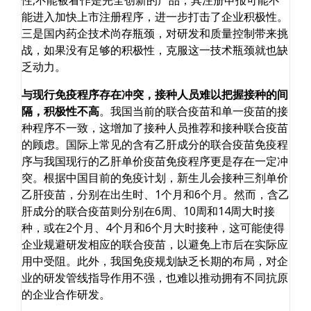
性,不能被看作是完全创新的产品，其注册申报可能不
能进入加快上市注册程序，进一步打击了企业积极性。
三是国内药企技术尚存瓶颈，对研发和质量控制带来挑
战，如果没有足够的积极性，克服这一技术瓶颈就也缺
乏动力。
与现行免疫程序存在冲突，接种人员难以把握接种的间
隔，积极性不高
。我国当前的联合疫苗和单一疫苗的接
种程序不一致，这增加了接种人员推荐和接种联合疫苗
的顾虑。国际上常见的含有乙肝成分的联合疫苗免疫程
序与我国现行的乙肝单价疫苗免疫程序更是存在一定冲
突。根据中国目前的免疫计划，新生儿会接种三剂单价
乙肝疫苗，分别在出生时、1个月和6个月。然而，含乙
肝成分的联合疫苗则分别在6周、10周和14周大时接
种，或在2个月、4个月和6个月大时接种，这可能使得
企业规避研发相应的联合疫苗，以避免上市后在实际应
用中受阻。此外，我国免疫规划缺乏长期的布局，对企
业的研发管线指导作用不强，也难以推动拥有不同抗原
的企业合作研发。