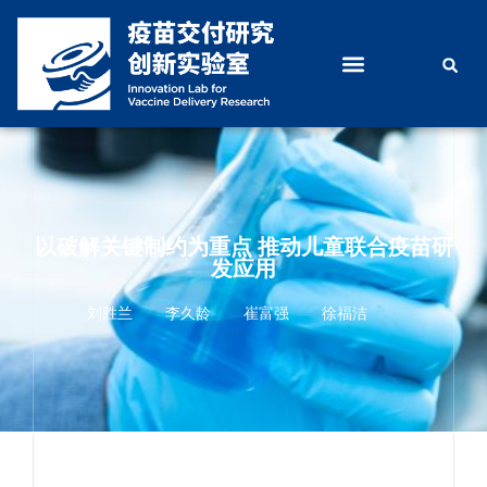
以破解关键制约为重点 推动儿童联合疫苗研
发应用
刘胜兰
李久龄
崔富强
徐福洁