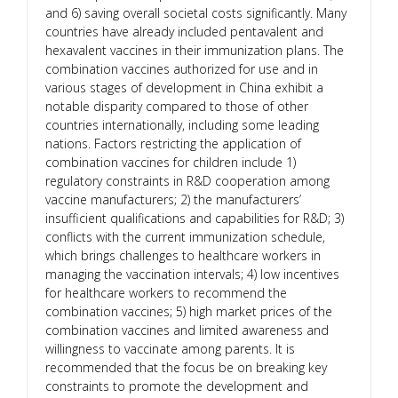
and 6) saving overall societal costs significantly. Many
countries have already included pentavalent and
hexavalent vaccines in their immunization plans. The
combination vaccines authorized for use and in
various stages of development in China exhibit a
notable disparity compared to those of other
countries internationally, including some leading
nations. Factors restricting the application of
combination vaccines for children include 1)
regulatory constraints in R&D cooperation among
vaccine manufacturers; 2) the manufacturers’
insufficient qualifications and capabilities for R&D; 3)
conflicts with the current immunization schedule,
which brings challenges to healthcare workers in
managing the vaccination intervals; 4) low incentives
for healthcare workers to recommend the
combination vaccines; 5) high market prices of the
combination vaccines and limited awareness and
willingness to vaccinate among parents. It is
recommended that the focus be on breaking key
constraints to promote the development and