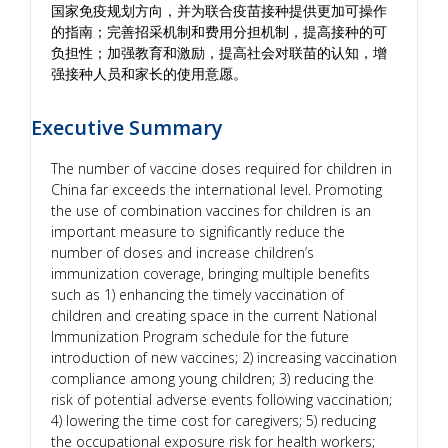
国家免疫规划方向，并为联合疫苗接种提供更加可操作
的指南；完善招采机制和费用分担机制，提高接种的可
负担性；加强教育和激励，提高社会对联苗的认知，增
强接种人员和家长的使用意愿。
Executive Summary
The number of vaccine doses required for children in
China far exceeds the international level. Promoting
the use of combination vaccines for children is an
important measure to significantly reduce the
number of doses and increase children’s
immunization coverage, bringing multiple benefits
such as 1) enhancing the timely vaccination of
children and creating space in the current National
Immunization Program schedule for the future
introduction of new vaccines; 2) increasing vaccination
compliance among young children; 3) reducing the
risk of potential adverse events following vaccination;
4) lowering the time cost for caregivers; 5) reducing
the occupational exposure risk for health workers;