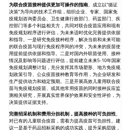
为联合疫苗接种提供更加可操作的指南
。成立以“循证
决策”为导向的技术工作组，组织企业、专家、国家免
疫规划咨询委员会、卫生健康行政部门、药监部门、疾
控部门等多个利益相关方，共同对联合疫苗应用和现有
免疫规划程序进行评估，为未来适时优化完善提供依据
和指导。一是研究免疫接种程序，解决当前和未来可能
的联合疫苗与现行免疫程序间的冲突，为未来的疫苗使
用提前提供依据和指导。二是对国内外联苗使用、接种
情况及影响等问题进行评估，提前建立未来5-10年国家
免疫规划调整计划，充分发挥其市场塑形、地方免疫规
划政策引导、公众疫苗接种教育等作用，为企业研发和
生产提供动力和稳定预期。三是开展高效儿童用联合疫
苗与免疫规划疫苗、或其他常用疫苗的同时接种反应监
测相关研究，开展真实世界保护效果和安全性评价，为
决策提供证据支持。
完善招采机制和费用分担机制，提高接种的可负担性
。
对已有的儿童联合疫苗，需着力提高疫苗可负担性。建
议一是基于药品招标采购的成功实践，提升采购层级，